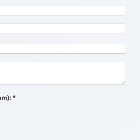
Captcha (código antispam): *