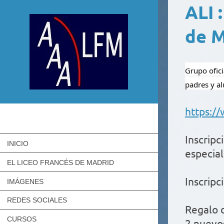
ALI 
de M
Grupo ofici
padres y
al
https:/
Inscrip
INICIO
especial
EL LICEO FRANCÉS DE MADRID
Inscripc
IMÁGENES
REDES SOCIALES
Regalo d
CURSOS
2 nuevo