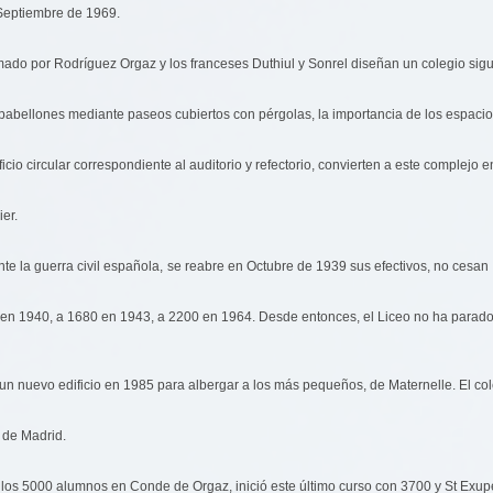
 Septiembre de 1969.
mado por Rodríguez Orgaz y los franceses Duthiul y Sonrel diseñan un colegio sig
 pabellones mediante paseos cubiertos con pérgolas, la importancia de los espacios
ficio circular correspondiente al auditorio y refectorio, convierten a este complej
er.
te la guerra civil española, se reabre en Octubre de 1939 sus efectivos, no ces
5 en 1940, a 1680 en 1943, a 2200 en 1964. Desde entonces, el Liceo no ha parado
n nuevo edificio en 1985 para albergar a los más pequeños, de Maternelle. El cole
 de Madrid.
os 5000 alumnos en Conde de Orgaz, inició este último curso con 3700 y St Exupér