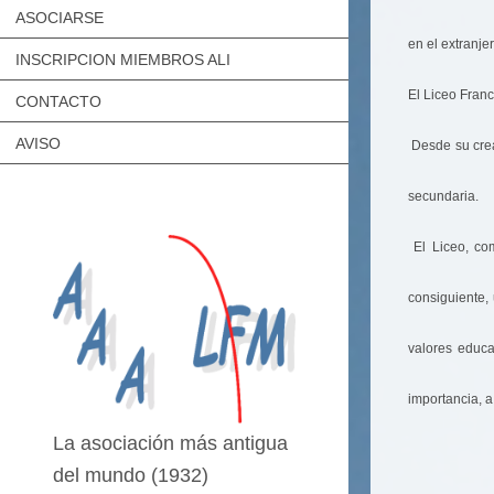
ASOCIARSE
en el extranj
INSCRIPCION MIEMBROS ALI
El Liceo Fran
CONTACTO
AVISO
Desde su creac
secundaria.
El Liceo, com
consiguiente,
valores educ
importancia, a
La asociación más antigua
del mundo (1932)